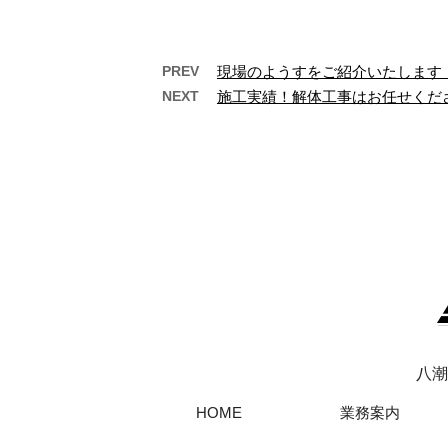
PREV
現場のようすをご紹介いたします
NEXT
施工実績！解体工事はお任せくだ
本社を移転しました
埼玉県八潮市や三郷市などで活
こんに
動する昼間工業株式会社です。
社は埼
この度本社を移転しましたの
京都・
で、新社屋を写真で …
八潮
HOME
業務案内
Copyright© 解