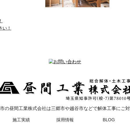
！
さい！
飲み会
解体工事をお考えの皆さま
へ
ちは！昼間工業です。 弊
玉県八潮市を拠点に、東
解体作業を必要とされる皆さま
埼玉県・千葉県の１都２
へ、昼間工業株式会社のご紹介
県にて解体工事 …
をさせていただきます。 弊社は
埼玉県八潮市に …
市の昼間工業株式会社は三郷市や越谷市などで解体工事にご対
施工実績
採用情報
BLOG
体工事なら埼玉県八潮市や越谷市・三郷市などで活動する昼間工業株式会社まで！ , 2026 All Rig