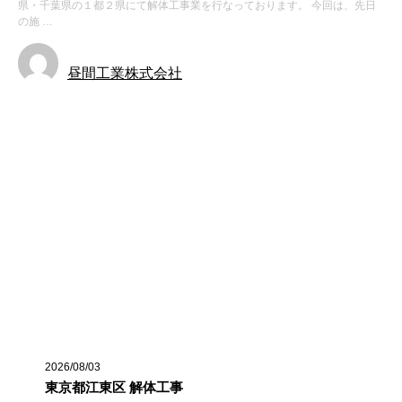
県・千葉県の１都２県にて解体工事業を行なっております。 今回は、先日
の施 …
昼間工業株式会社
お知らせ
施工実績
最近の投稿
2026/08/03
東京都江東区 解体工事