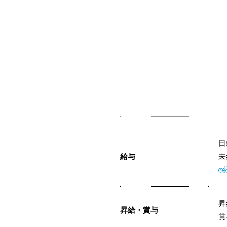
日
給与
未
◎
昇給・賞与
賞