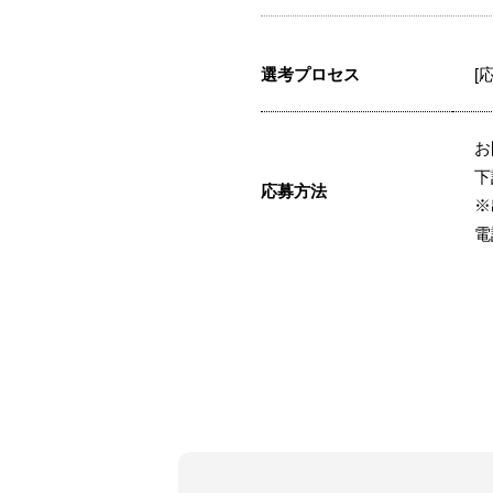
選考プロセス
[
お
下
応募方法
※
電